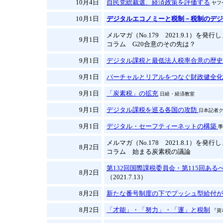
10月4日
自民党総裁選、経済政策を評価する
ヤフ
10月1日
デジタルエコノミーと税制－税制のデジ
メルマガ（No.179 2021.9.1）を発
9月1日
コラム G20合意のその先は？
9月1日
デジタル課税と最低法人税率合意の歴史
9月1日
バーチャルとリアルをつなぐ財政健全化
9月1日
「炭素税」の拡充
日経・経済教室
9月1日
デジタル課税を巡る各国の攻防
日本記者
9月1日
デジタル・セーフティーネットの構築
季
メルマガ（No.178 2021.8.1）を発
8月2日
コラム 始まる炭素税の議論
第132回国際課税委員会・第115回あ
8月2日
（2021.7.13）
8月2日
新たな番号制度の下でプッシュ型給付が
8月2日
「才能」・「努力」・「運」と税制
『資