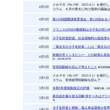
メルマガ（No.198 2023.4.1）を発
4月3日
コラム ６月の骨太に向け負担の議論は
4月3日
第145回国際課税委員会・第128回あ
4月3日
フランスのN分N乗税制は少子化の切り
4月3日
少子化対策財源、社会保険料の負担増を
4月3日
「異次元の少子化対策」には「異次元の
財務次官インタビュー どの財源も長短
4月3日
評」2023年3月号
4月3日
安倍回顧録を読んで考えたこと
東京財団政
メルマガ（No.197 2023.3.1）を発
3月1日
コラム 安倍総理回顧録を読んで
3月1日
令和5年度税制改正の評価
「税務弘報」202
新自由主義を巡る誤解 排すべきはグリ
3月1日
号
少子化対策と税制 個人単位課税か世帯
3月1日