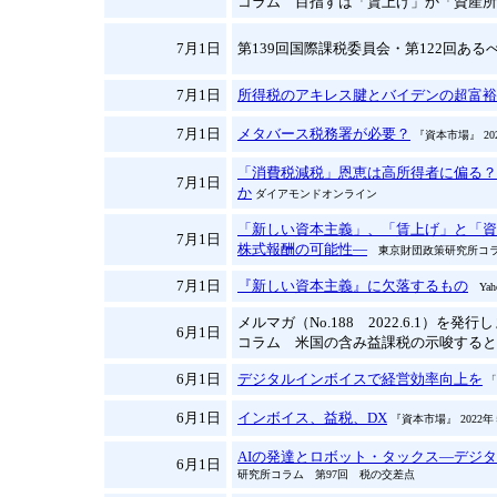
コラム 目指すは「賃上げ」か「資産所
7月1日
第139回国際課税委員会・第122回あるべ
7月1日
所得税のアキレス腱とバイデンの超富裕
7月1日
メタバース税務署が必要？
『資本市場』 20
「消費税減税」恩恵は高所得者に偏る？
7月1日
か
ダイアモンドオンライン
「新しい資本主義」、「賃上げ」と「資
7月1日
株式報酬の可能性―
東京財団政策研究所コラ
7月1日
『新しい資本主義』に欠落するもの
Yah
メルマガ（No.188 2022.6.1）を発
6月1日
コラム 米国の含み益課税の示唆すると
6月1日
デジタルインボイスで経営効率向上を
「
6月1日
インボイス、益税、DX
『資本市場』 2022
AIの発達とロボット・タックス―デジ
6月1日
研究所コラム 第97回 税の交差点