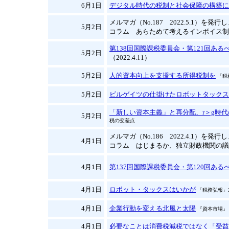
6月1日
デジタル時代の税制と社会保障の構築に
メルマガ（No.187 2022.5.1）を発
5月2日
コラム あらためて考えるインボイス制
第138回国際課税委員会・第121回あ
5月2日
（2022.4.11）
5月2日
人的資本向上を支援する所得税制を
「税
5月2日
ビルゲイツの仕掛けたロボットタックス
「新しい資本主義」と再分配、r＞g時
5月2日
税の交差点
メルマガ（No.186 2022.4.1）を発
4月1日
コラム はじまるか、独立財政機関の議
4月1日
第137回国際課税委員会・第120回あ
4月1日
ロボット・タックスはいかが
「税務弘報」2
4月1日
企業行動を変える北風と太陽
『資本市場』 
4月1日
必要なことは消費税減税ではなく「受益