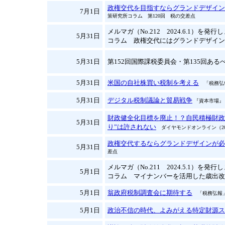
政権交代を目指すならグランドデザイン
7月1日
策研究所コラム 第120回 税の交差点
メルマガ（No.212 2024.6.1）を発
5月31日
コラム 政権交代にはグランドデザイン
5月31日
第152回国際課税委員会・第135回あるべ
5月31日
米国の自社株買い税制を考える
「税務弘報
5月31日
デジタル税制議論と貿易戦争
『資本市場』 
財政健全化目標を廃止！？自民積極財政
5月31日
り”は許されない
ダイヤモンドオンライン（2024
政権交代するならグランドデザインが必要
5月31日
差点
メルマガ（No.211 2024.5.1）を発
5月1日
コラム マイナンバーを活用した歳出改
5月1日
翁政府税制調査会に期待する
「税務弘報」2
5月1日
政治不信の時代、よみがえる特定財源ス