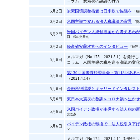
コラム 炭素税の議論の行方
6月2日
炭素国境調整措置は日米欧で協議を
「税
6月2日
米国主導で変わる法人税議論の背景
『資
米国バイデン大統領提案から考えるわが
6月2日
回 税の交差点
6月2日
経産省安藤次官へのインタビュー
「時評」
メルマガ（No.175 2021.5.1）を発
5月6日
コラム 米国主導の税を巡る潮流の変化
第130回国際課税委員会・第113回あ
5月6日
（2021.4.14）
5月6日
金融所得課税とキャリードインタレスト
5月6日
東日本大震災の教訓をコロナ禍へ生かせ
米国バイデン政権が主導する法人税の新
5月6日
交差点
バイデン政権の転換で「法人税引き下げ
5月6日
ン」
メルマガ（No.174 2021.4.1）を発