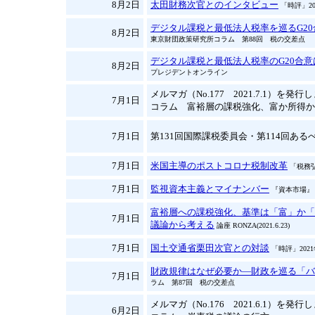
8月2日
太田財務次官とのインタビュー
「時評」20
デジタル課税と最低法人税率を巡るG2
8月2日
東京財団政策研究所コラム 第88回 税の交差点
デジタル課税と最低法人税率のG20合
8月2日
プレジデントオンライン
メルマガ（No.177 2021.7.1）を発
7月1日
コラム 富裕層の課税強化、富か所得か
7月1日
第131回国際課税委員会・第114回あるべ
7月1日
米国主導のポストコロナ税制改革
「税務弘
7月1日
監視資本主義とマイナンバー
『資本市場』 
富裕層への課税強化、基準は「富」か「
7月1日
議論から考える
論座 RONZA(2021.6.23)
7月1日
国土交通省栗田次官との対談
「時評」202
財政規律はなぜ必要か―財政を巡る「バ
7月1日
ラム 第87回 税の交差点
メルマガ（No.176 2021.6.1）を発
6月2日