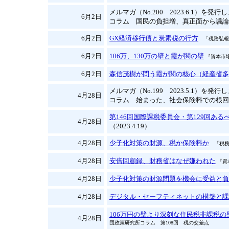
メルマガ（No.200 2023.6.1）を発
6月2日
コラム 国民の負担増、真正面から議論
6月2日
GX経済移行債と炭素税の行方
「税務弘報」
6月2日
106万、130万の壁と霞が関の壁
『資本市場
6月2日
森信茂樹が問う霞が関の核心（経産省多
メルマガ（No.199 2023.5.1）を発
4月28日
コラム 始まった、社会保険料での根回
第146回国際課税委員会・第129回あ
4月28日
（2023.4.19）
4月28日
少子化対策の財源、税か保険料か
「税務弘
4月28日
安倍回顧録、財務省はなぜ嫌われた
『資
4月28日
少子化対策の財源問題を機会に受益と負
4月28日
デジタル・セーフティネットの構築と課
106万円の壁より深刻な住民税非課税
4月28日
団政策研究所コラム 第108回 税の交差点