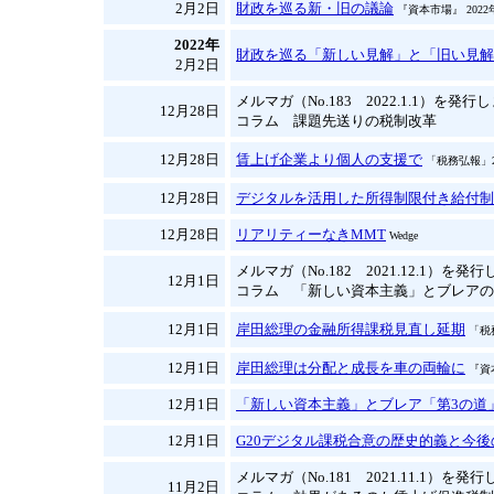
2月2日
財政を巡る新・旧の議論
『資本市場』 2022
2022年
財政を巡る「新しい見解」と「旧い見解
2月2日
メルマガ（No.183 2022.1.1）を発
12月28日
コラム 課題先送りの税制改革
12月28日
賃上げ企業より個人の支援で
「税務弘報」2
12月28日
デジタルを活用した所得制限付き給付制
12月28日
リアリティーなきMMT
Wedge
メルマガ（No.182 2021.12.1）を発
12月1日
コラム 「新しい資本主義」とブレアの
12月1日
岸田総理の金融所得課税見直し延期
「税
12月1日
岸田総理は分配と成長を車の両輪に
『資
12月1日
「新しい資本主義」とブレア「第3の道
12月1日
G20デジタル課税合意の歴史的義と今後
メルマガ（No.181 2021.11.1）を発
11月2日