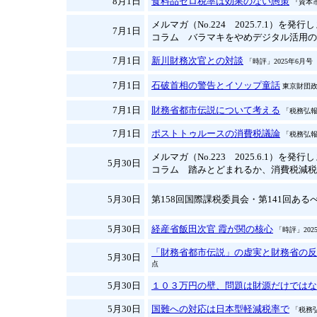
8月1日
食料品ゼロ税率は効果のない愚策
『資本市
メルマガ（No.224 2025.7.1）を発
7月1日
コラム バラマキをやめデジタル活用の
7月1日
新川財務次官との対談
「時評」2025年6月号
7月1日
石破首相の警告とイソップ童話
東京財団政
7月1日
財務省都市伝説について考える
「税務弘報
7月1日
ポストトゥルースの消費税議論
「税務弘報」
メルマガ（No.223 2025.6.1）を発
5月30日
コラム 踏みとどまれるか、消費税減税
5月30日
第158回国際課税委員会・第141回あるべ
5月30日
経産省飯田次官 霞が関の核心
「時評」202
「財務省都市伝説」の虚実と財務省の反
5月30日
点
5月30日
１０３万円の壁、問題は財源だけではな
5月30日
国難への対応は日本型軽減税率で
「税務弘