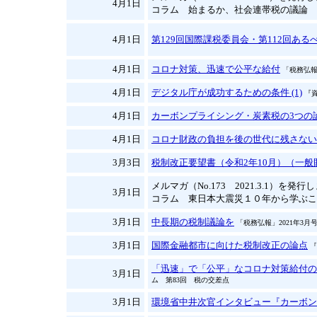
4月1日
コラム 始まるか、社会連帯税の議論
4月1日
第129回国際課税委員会・第112回あ
4月1日
コロナ対策、迅速で公平な給付
「税務弘報
4月1日
デジタル庁が成功するための条件 (1)
『資
4月1日
カーボンプライシング・炭素税の3つの
4月1日
コロナ財政の負担を後の世代に残さない
3月3日
税制改正要望書（令和2年10月）（一
メルマガ（No.173 2021.3.1）を発
3月1日
コラム 東日本大震災１０年から学ぶこ
3月1日
中長期の税制議論を
「税務弘報」2021年3月
3月1日
国際金融都市に向けた税制改正の論点
『
「迅速」で「公平」なコロナ対策給付の
3月1日
ム 第83回 税の交差点
3月1日
環境省中井次官インタビュー『カーボン