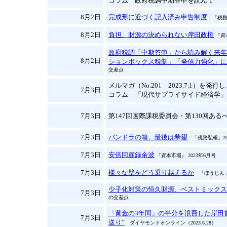
コラム 政府税調中期答申を読んで
8月2日
完成形に近づく記入済み申告制度
「税務弘
8月2日
負担、財源の決められない岸田政権
『資
政府税調「中期答申」から読み解く来年
8月2日
ションボックス税制」「発信力強化」に
交差点
メルマガ（No.201 2023.7.1）を発
7月3日
コラム 「現代サプライサイド経済学」
7月3日
第147回国際課税委員会・第130回あるべ
7月3日
パンドラの箱、最後は希望
「税務弘報」20
7月3日
安倍回顧録余波
『資本市場』 2023年6月号
7月3日
様々な壁をどう乗り越えるか
「ほうじん」（
少子化対策の恒久財源、ベストミックス
7月3日
の交差点
「黄金の3年間」の半分を浪費した岸田
7月3日
送り”
ダイヤモンドオンライン（2023.6.28）