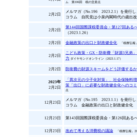
ム 第106回 税の交差点
メルマガ（No.196 2023.2.1）を発
2月2日
コラム 自民党は小泉内閣時代の歳出改
第144回国際課税委員会・第127回あ
2月2日
（2023.1.26）
2月2日
金融政策の出口と財政健全化
「税務弘報」2
こども政策・GX・防衛費「財源3兄弟
2月2日
力
ダイヤモンドオンライン（2023.1.17）
2月2日
防衛費の財源スキームをどう評価するか
「異次元の少子化対策」、社会保険料増
2023年
策「出口」に必要な財政健全化へのコミ
2月2日
点
メルマガ（No.195 2023.1.1）を発
12月23日
コラム 金融政策の出口と財政健全化
12月23日
第143回国際課税委員会・第126回あるべ
12月23日
改めて考える消費税の議論
「税務弘報」20