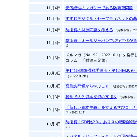
11月4日
安倍総理のレガシーである防衛費問題
「
11月4日
すすむデジタル・セーフティネットの基
11月4日
防衛費の財源問題を考える
『資本市場』 20
防衛費、オールジャパンで現役世代が負
11月4日
点
メルマガ（No.192 2022.10.1）を発
10月3日
コラム 「財源三兄弟」
第141回国際課税委員会・第124回あ
10月3日
（2022.9.28）
10月3日
宮島訪問税から学ぶこと
「税務弘報」2022年
10月3日
税制で人的資本投資の支援を
『資本市場』 
「新しい資本主義」を支える学び直しと
10月3日
ス（2022.9.15）
防衛費「GDP比2％」ありきの増額論議
10月3日
ン」
デジタル・セーフティネットの現在地―