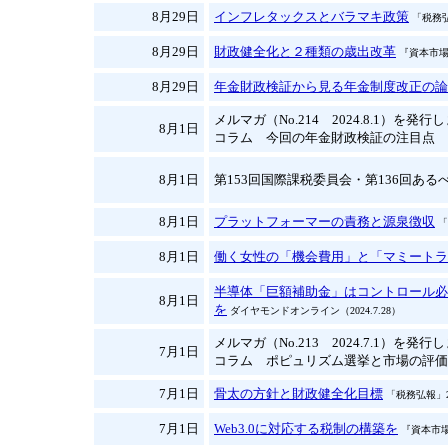
8月29日
インフレタックスとバラマキ政策
「税務弘
8月29日
財政健全化と２種類の歳出改革
『資本市場』
8月29日
年金財政検証から見る年金制度改正の論
メルマガ（No.214 2024.8.1）を発
8月1日
コラム 今回の年金財政検証の注目点
8月1日
第153回国際課税委員会・第136回あるべ
8月1日
プラットフォーマーの責務と源泉徴収
「
8月1日
働く女性の「機会費用」と「マミートラ
半導体「巨額補助金」はコントロール必
8月1日
を
ダイヤモンドオンライン（2024.7.28）
メルマガ（No.213 2024.7.1）を発
7月1日
コラム ポピュリズム選挙と市場の評価
7月1日
骨太の方針と財政健全化目標
「税務弘報」2
7月1日
Web3.0に対応する税制の構築を
『資本市場