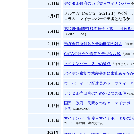
3月1日
デジタル政府のカギ握るマイナンバー
金
メルマガ（No.172 2021.2.1）を発
2月1日
コラム マイナンバーの出番となるか
第128回国際課税委員会・第111回あ
2月1日
（2021.1.28）
2月1日
預貯金口座付番と金融機関の対応
「税務弘
2月1日
GAFAの社会的責任とデジタル税
『資本市場
1月6日
マイナンバー、３つの論点
「ほうじん」（20
1月6日
バイデン税制で格差分断に歯止めがかか
1月6日
ウーバーイーツ配達員のセーフティーネ
1月6日
デジタル庁成功のための２つの条件
yaho
国民・政府・民間をつなぐ「マイナポー
1月6日
トを
WEBRONZA
マイナンバー制度－マイナポータルの活
1月6日
コラム 第82回 税の交差点
2021年