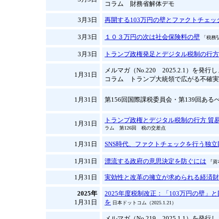
コラム 財務省解体デモ
3月3日
再開する103万円の壁とファクトチェッ
3月3日
１０３万円の次は社会保険料の壁
「税務弘
3月3日
トランプ政権発足とデジタル税制の行方
メルマガ（No.220 2025.2.1）を発
1月31日
コラム トランプ大統領で広がる不確実
1月31日
第156回国際課税委員会・第139回あるべ
トランプ政権とデジタル税制の行方 貿
1月31日
ラム 第126回 税の交差点
1月31日
SNS時代、ファクトチェックを行う独
1月31日
漂流する政府の意思決定を防ぐには
『資
1月31日
実効性と改革の擁立が求められる経済財
2025年
2025年度税制改正：「103万円の壁
1月31日
を
日本ドットコム（2025.1.21）
メルマガ（No.219 2025.1.1）を発