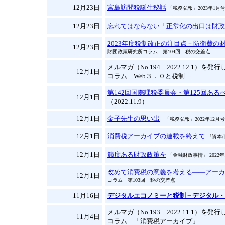
12月23日
宮島訪問税誕生秘話
「税務弘報」2023年1月
12月23日
忘れてはならない「正常化の出口は財政
2023年度税制改正の注目点－防衛費の
12月23日
財団政策研究所コラム 第104回 税の交差点
メルマガ（No.194 2022.12.1）を発
12月1日
コラム Web３．０と税制
第142回国際課税委員会・第125回あ
12月1日
（2022.11.9）
12月1日
金子先生の思い出
「税務弘報」2022年12月号
12月1日
消費税アーカイブの連載を終えて
『資本市
12月1日
節度ある財政政策を
「金融財政事情」
2022
改めて消費税の意義を考える——アーカ
12月1日
コラム 第103回 税の交差点
11月16日
デジタルエコノミーと税制－デジタル・
メルマガ（No.193 2022.11.1）を発
11月4日
コラム 「消費税アーカイブ」