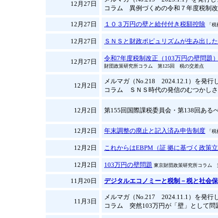
12月27日
コラム 異例づくめの令和７年度税制改
12月27日
１０３万円の壁と給付付き税額控除
「税務
12月27日
ＳＮＳと財政ポピュリズムが生み出した
令和7年度税制改正（103万円の壁問題
12月27日
財団政策研究所コラム 第125回 税の交差点
メルマガ（No.218 2024.12.1）を発
12月2日
コラム ＳＮＳ時代の発信のむつかしさ
12月2日
第155回国際課税委員会・第138回あるべ
12月2日
年末調整の廃止と記入済み申告制度
「税務
12月2日
これからはEBPM（証 拠に基づく政策
12月2日
103万円の壁問題
東京財団政策研究所コラム 第
11月20日
デジタルエコノミーと税制－税と社会保
メルマガ（No.217 2024.11.1）を発
11月3日
コラム 突然103万円が「壁」として問