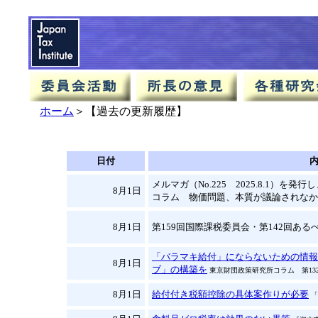
ホーム
＞【過去の更新履歴】
日付
メルマガ（No.225 2025.8.1）を発
8月1日
コラム 物価問題、本質が議論されなか
8月1日
第159回国際課税委員会・第142回あるべ
「バラマキ給付」にならないための情報
8月1日
ブ」の構築を
東京財団政策研究所コラム 第13
8月1日
給付付き税額控除の具体案作りが必要
「