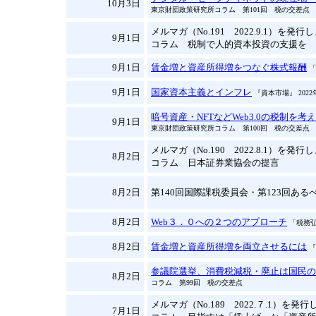
10月3日
東京財団政策研究所コラム 第101回 税の交差点
メルマガ（No.191 2022.9.1）を発
9月1日
コラム 税制で人的資本投資の支援を
9月1日
賃金増と資産所得増をつなぐ株式報酬
「
9月1日
国家資本主義とインフレ
『資本市場』 202
暗号資産・NFTなどWeb3.0の税制
9月1日
東京財団政策研究所コラム 第100回 税の交差点
メルマガ（No.190 2022.8.1）を発
8月2日
コラム 日本証券業協会の提言
8月2日
第140回国際課税委員会・第123回あるべ
8月2日
Web３．０への２つのアプローチ
「税務弘
8月2日
賃金増と資産所得増を両立させるには
『
参議院選挙、消費税減税・廃止は国民の
8月2日
コラム 第99回 税の交差点
メルマガ（No.189 2022.７.1）を発
7月1日