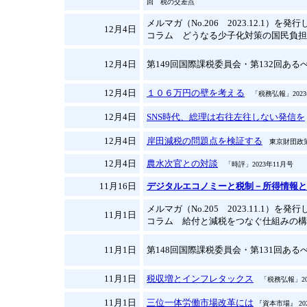
回 税の交差点
メルマガ（No.206 2023.12.1）を発
12月4日
コラム どうなる少子化対策の国民負担
12月4日
第149回国際課税委員会・第132回あるべ
12月4日
１０６万円の壁を考える
「税務弘報」2023
12月4日
SNS時代、総理は右往左往しない発信を
12月4日
岸田減税の問題点を検証する
東京財団政策
12月4日
農水次官との対談
「時評」2023年11月号
11月16日
デジタルエコノミーと税制－所得情報と
メルマガ（No.205 2023.11.1）を発
11月1日
コラム 給付と減税をつなぐ仕組みの構
11月1日
第148回国際課税委員会・第131回あるべ
11月1日
税収増とインフレタックス
「税務弘報」202
11月1日
三位一体労働市場改革には
『資本市場』 20