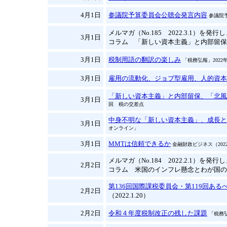
4月1日
参議院予算委員会公聴会発言内容
参議院
メルマガ（No.185 2022.3.1）を発
3月1日
コラム 「新しい資本主義」と内部留保
3月1日
税制用語の翻訳の楽しみ
「税務弘報」2022
3月1日
雇用の流動化、ジョブ型雇用、人的資本
「新しい資本主義」と内部留保、「北風
3月1日
回 税の交差点
中身不明な「新しい資本主義」、成長と
3月1日
オンライン」
3月1日
MMTは信頼できるか
金融財政ビジネス（2022.
メルマガ（No.184 2022.2.1）を発
2月2日
コラム 米国のインフレ懸念とわが国の
第136回国際課税委員会・第119回あ
2月2日
（2022.1.20）
2月2日
令和４年度税制改正の残した課題
「税務弘