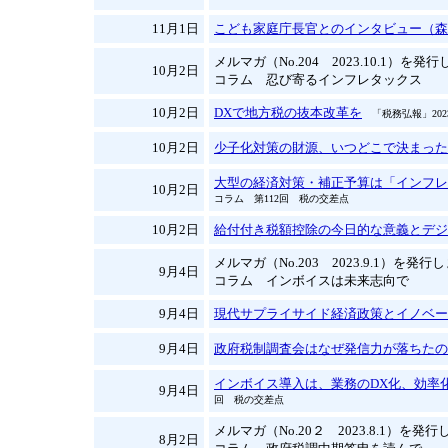
11月1日
こども家庭庁長官とのインタビュー（森
メルマガ（No.204 2023.10.1）を発
10月2日
コラム 忍び寄るインフレタックス
10月2日
DXで地方税の抜本改革を
「税務弘報」202
10月2日
少子化対策の財源、いつどこで決まった
大型の経済対策・補正予算は「インフレ
10月2日
コラム 第112回 税の交差点
10月2日
給付付き税額控除の今日的な意義とデジ
メルマガ（No.203 2023.9.1）を発
9月4日
コラム インボイスは未来志向で
9月4日
現代サプライサイド経済政策とイノベー
9月4日
政府税制調査会はなぜ発信力が落ちたの
インボイス導入は、業務のDX化、効率
9月4日
回 税の交差点
メルマガ（No.20２ 2023.8.1）を発
8月2日