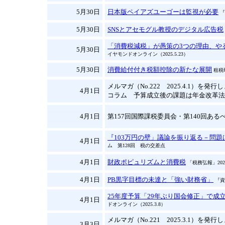
5月30日
日本版ペイアズユーゴーは監視が必要
『
5月30日
SNSとアセモグル教授のデジタル広告税
「消費税減税」が愚策の3つの理由、や
5月30日
イヤモンドオンライン（2025.5.23）
5月30日
消費給付付き税額控除の新たな展開
租税
メルマガ（No.222 2025.4.1）を発
4月1日
コラム 予算成立後の課題は年金改革法
4月1日
第157回国際課税委員会・第140回あるべ
『103万円の壁」議論を振り返る－問
4月1日
ム 第128回 税の交差点
4月1日
財政ポピュリズムと消費税
「税務弘報」202
4月1日
PB黒字目標の未達と「強い財務省」
『資
25年度予算「29年ぶり国会修正」で成
4月1日
ドオンライン（2025.3.8）
メルマガ（No.221 2025.3.1）を発
3月3日