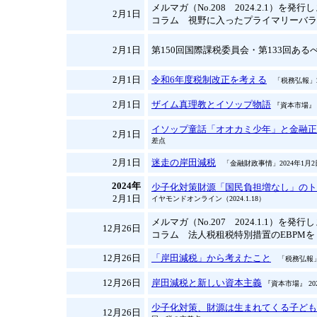
メルマガ（No.208 2024.2.1）を発
2月1日
コラム 視野に入ったプライマリーバラ
2月1日
第150回国際課税委員会・第133回あるべ
2月1日
令和6年度税制改正を考える
「税務弘報」2
2月1日
ザイム真理教とイソップ物語
『資本市場』 
イソップ童話「オオカミ少年」と金融正
2月1日
差点
2月1日
迷走の岸田減税
「金融財政事情」2024年1月2
2024年
少子化対策財源「国民負担増なし」のト
2月1日
イヤモンドオンライン（2024.1.18）
メルマガ（No.207 2024.1.1）を発
12月26日
コラム 法人税租税特別措置のEBPMを
12月26日
「岸田減税」から考えたこと
「税務弘報」2
12月26日
岸田減税と新しい資本主義
『資本市場』 20
少子化対策、財源は生まれてくる子ども
12月26日