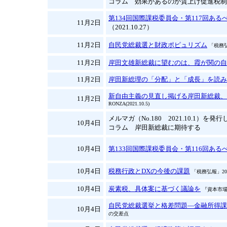
コラム 効果があるのか賃上げ促進税制
第134回国際課税委員会・第117回あ
11月2日
（2021.10.27）
11月2日
自民党総裁選と財政ポピュリズム
「税務弘
11月2日
岸田文雄新総裁に望むのは、霞が関の自
11月2日
岸田新総理の「分配」と「成長」を読み
新自由主義の見直し掲げる岸田新総裁、
11月2日
RONZA(2021.10.5)
メルマガ（No.180 2021.10.1）を発
10月4日
コラム 岸田新総裁に期待する
10月4日
第133回国際課税委員会・第116回あ
10月4日
税務行政とDXの今後の課題
「税務弘報」20
10月4日
炭素税、具体案に基づく議論を
『資本市場
自民党総裁選挙と格差問題―金融所得課
10月4日
の交差点