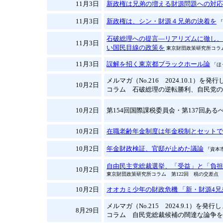
11月3日
新政権は兄弟の増える財源問題への対応
11月3日
新政権は、シン・財源４兄弟の決着を
『
石破総理への提言―リアリズムに徹し、
11月3日
い国民目線の政策を
東京財団政策研究所コラム
11月3日
誤解を招く東京都ブラックホール論
「ほう
メルマガ（No.216 2024.10.1）を発
10月2日
コラム 石破総理の逆転勝利、自民党の
10月2日
第154回国際課税委員会・第137回あるべ
10月2日
在職老齢年金制度は年金税制とセットで
10月2日
年金財政検証、官邸が止めた議論
『資本市
自由民主党総裁選挙、「受益」と「負担
10月2日
東京財団政策研究所コラム 第122回 税の交差点
10月2日
オオカミ少年の財政危機 「新・財源4
メルマガ（No.215 2024.9.1）を発
8月29日
コラム 自民党総裁候補の闊達な論争を