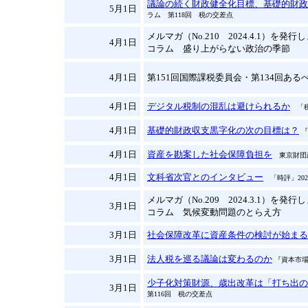
議論の続く財政健全化目標、基礎的財政
5月1日
ラム 第118回 税の交差点
メルマガ（No.210 2024.4.1）を発
4月1日
コラム 盛り上がらない政治の季節
4月1日
第151回国際課税委員会・第134回あるべ
4月1日
デジタル税制の混乱は避けられるか
「税
4月1日
基礎的財政収支黒字化の次の目標は？
『
4月1日
資産を勘案した社会保障負担を
東京財団政
4月1日
文科省次官とのインタビュー
「時評」202
メルマガ（No.209 2024.3.1）を発
3月1日
コラム 気候変動問題のとらえ方
3月1日
社会保障改革に資産条件の検討が始まる
3月1日
法人税を巡る議論は変わるのか
『資本市場』
少子化対策財源、歳出改革は「打ち出の
3月1日
第116回 税の交差点